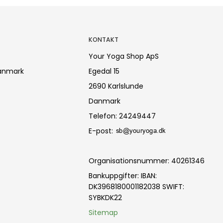
KONTAKT
Your Yoga Shop ApS
anmark
Egedal 15
2690 Karlslunde
Danmark
Telefon
:
24249447
E-post
:
Organisationsnummer
:
40261346
Bankuppgifter
:
IBAN:
DK3968180001182038 SWIFT:
SYBKDK22
Sitemap