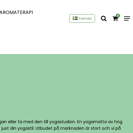
AROMATERAPI
0
Svenska
an eller ta med den till yogastudion. En yogamatta av hög
st din yogastil. Utbudet på marknaden är stort och vi på