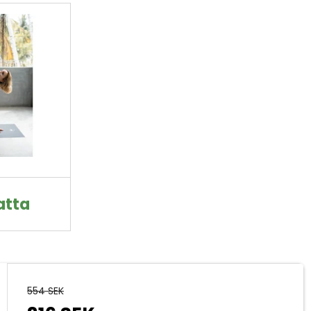
atta
554 SEK