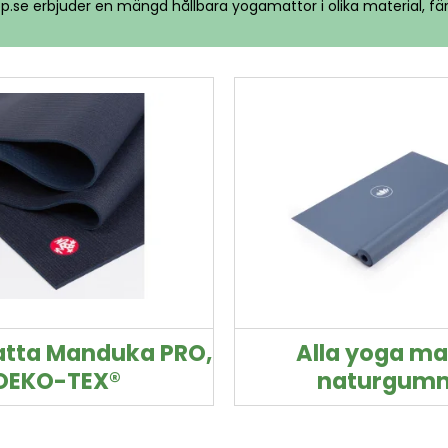
.se erbjuder en mängd hållbara yogamattor i olika material, f
tta Manduka PRO,
Alla yoga ma
OEKO-TEX®️
naturgum