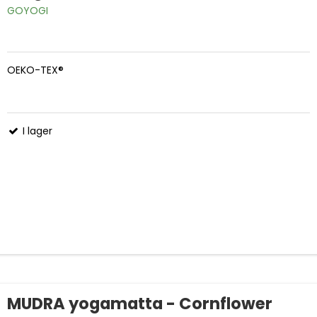
GOYOGI
OEKO-TEX®
I lager
MUDRA yogamatta - Cornflower