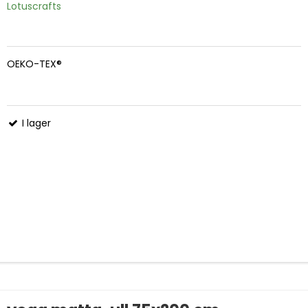
Lotuscrafts
OEKO-TEX®
I lager