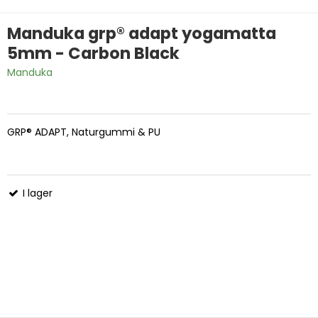
Manduka grp® adapt yogamatta
5mm - Carbon Black
Manduka
GRP® ADAPT, Naturgummi & PU
I lager