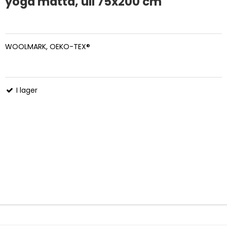
yoga matta, ull 75x200 cm
WOOLMARK, OEKO-TEX®
I lager