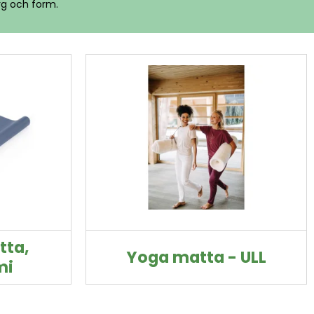
ärg och form.
tta,
Yoga matta - ULL
mi