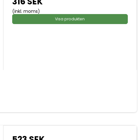
316 SEK
(inkl. moms)
Visa produkten
523 SEK