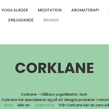
YOGA KLÄDER
MEDITATION
AROMATERAPI
ERBJUDANDE
BRANDS
CORKLANE
CorkLane – hållbara yogatillbehör i kork
 CorkLane har specialiserat sig på att designa produkter i naturm
t
block
eller en
yogamatta
från CorkLane kan du vara säke