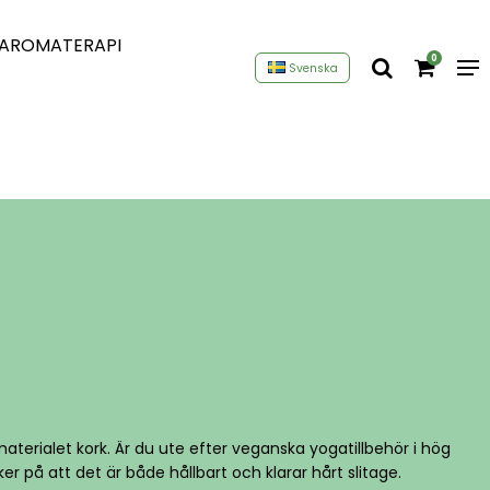
AROMATERAPI
0
Svenska
aterialet kork. Är du ute efter veganska yogatillbehör i hög
r på att det är både hållbart och klarar hårt slitage.