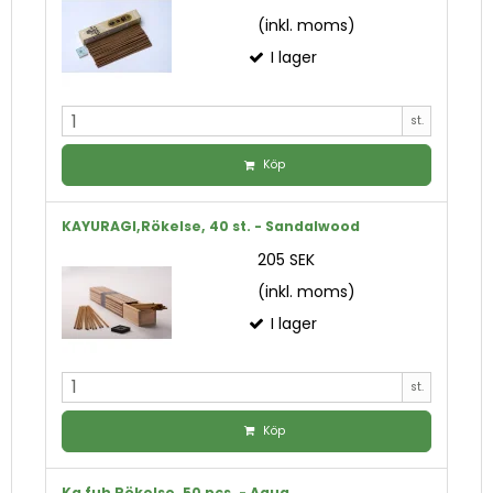
(inkl. moms)
I lager
st.
Köp
KAYURAGI,Rökelse, 40 st. - Sandalwood
205 SEK
(inkl. moms)
I lager
st.
Köp
Ka fuh Rökelse, 50 pcs. - Aqua